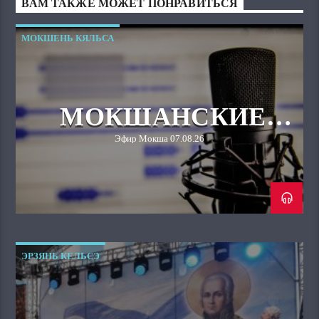
ВАМ ТАКЖЕ МОЖЕТ ПОНРАВИТЬСЯ
МОКШЕНЬ КЯЛЬСА
МОКШАНСКИЕ
СЕМЬИ В
Эфир Мокша 07.08.26
ДРЕВНОСТИ
ЭРЗЯНЬ КЕЛЬСЭ