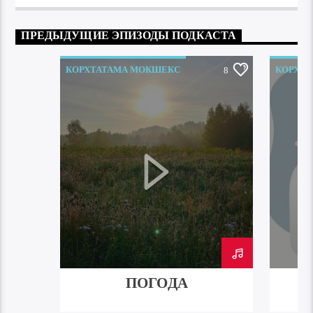
ПРЕДЫДУЩИЕ ЭПИЗОДЫ ПОДКАСТА
КОРХТАТАМА МОКШЕКС
КОРХТ
8
ПОГОДА