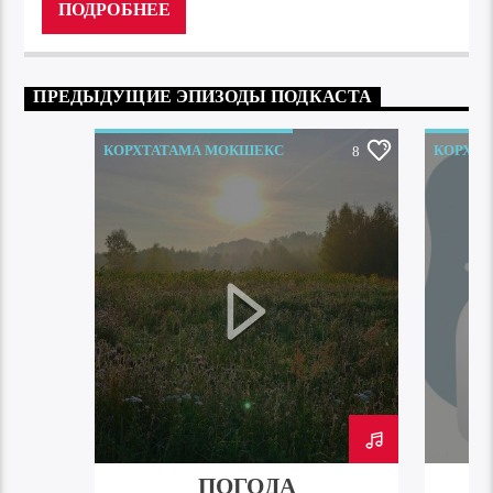
ПОДРОБНЕЕ
ПРЕДЫДУЩИЕ ЭПИЗОДЫ ПОДКАСТА
КОРХТАТАМА МОКШЕКС
КОРХТ
8
ПОГОДА