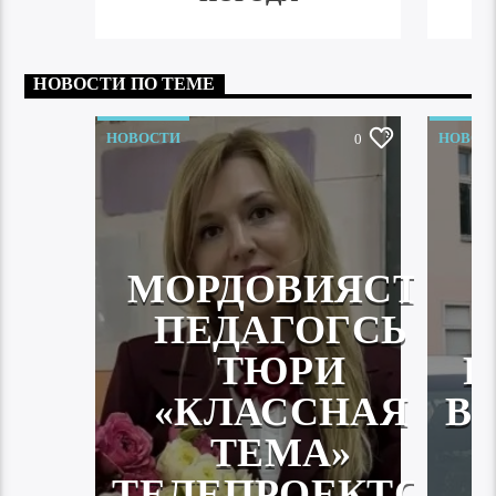
НОВОСТИ ПО ТЕМЕ
НОВОСТИ
НОВОС
0
МОРДОВИЯСТА
ПЕДАГОГСЬ
ТЮРИ
Р
«КЛАССНАЯ
В
ТЕМА»
ТЕЛЕПРОЕКТСА