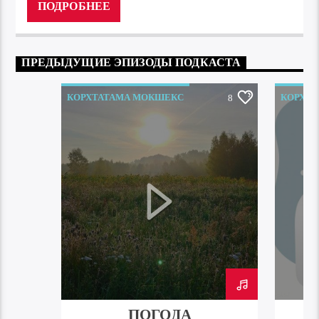
ПОДРОБНЕЕ
ПРЕДЫДУЩИЕ ЭПИЗОДЫ ПОДКАСТА
КОРХТАТАМА МОКШЕКС
КОРХТ
8
ПОГОДА