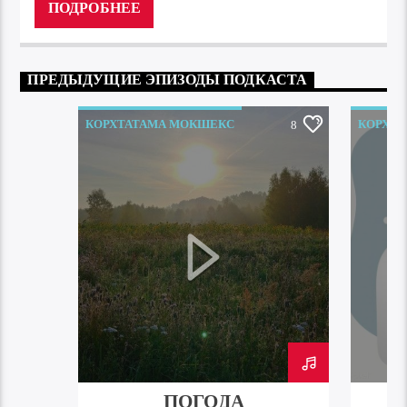
ПОДРОБНЕЕ
ПРЕДЫДУЩИЕ ЭПИЗОДЫ ПОДКАСТА
КОРХТАТАМА МОКШЕКС
КОРХТ
8
ПОГОДА