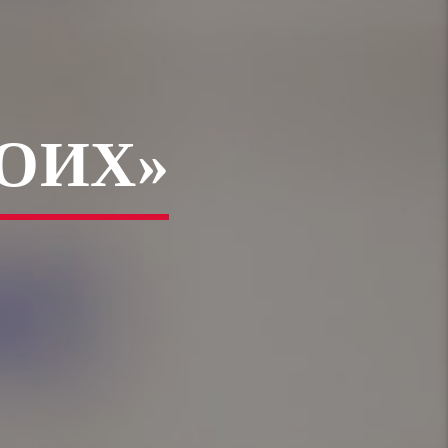
ВОИХ»