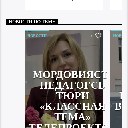
НОВОСТИ ПО ТЕМЕ
НОВОСТИ
НОВОС
0
МОРДОВИЯСТА
ПЕДАГОГСЬ
ТЮРИ
Р
«КЛАССНАЯ
В
ТЕМА»
ТЕЛЕПРОЕКТСА