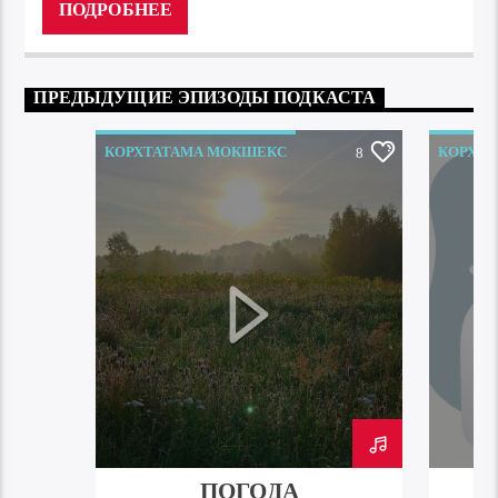
ПОДРОБНЕЕ
ПРЕДЫДУЩИЕ ЭПИЗОДЫ ПОДКАСТА
КОРХТАТАМА МОКШЕКС
КОРХТ
8
ПОГОДА