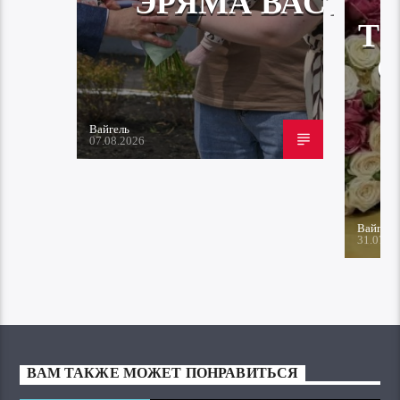
ЭРЯМА ВАСТА
Т
Вайгель
07.08.2026
Вайгель
31.07.2
ВАМ ТАКЖЕ МОЖЕТ ПОНРАВИТЬСЯ